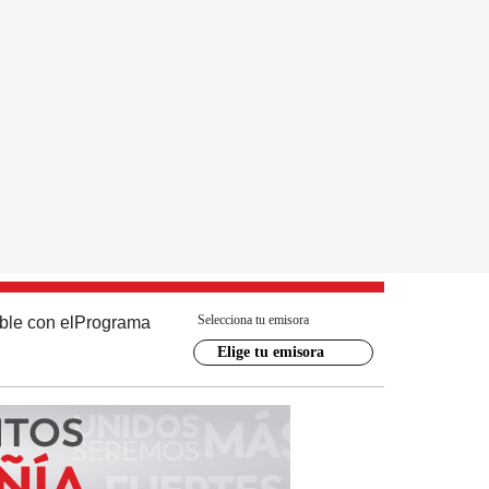
Selecciona tu emisora
ble con el
Programa
Elige tu emisora