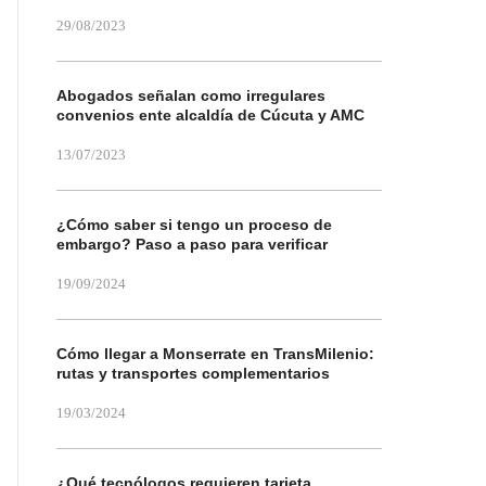
29/08/2023
Abogados señalan como irregulares
convenios ente alcaldía de Cúcuta y AMC
13/07/2023
¿Cómo saber si tengo un proceso de
embargo? Paso a paso para verificar
19/09/2024
Cómo llegar a Monserrate en TransMilenio:
rutas y transportes complementarios
19/03/2024
¿Qué tecnólogos requieren tarjeta