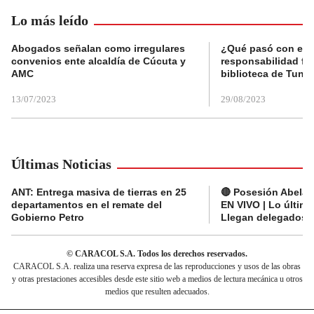
Lo más leído
Abogados señalan como irregulares
¿Qué pasó con el 
convenios ente alcaldía de Cúcuta y
responsabilidad fis
AMC
biblioteca de Tunja
13/07/2023
29/08/2023
Últimas Noticias
ANT: Entrega masiva de tierras en 25
🔴 Posesión Abelard
departamentos en el remate del
EN VIVO | Lo últim
Gobierno Petro
Llegan delegados a
© CARACOL S.A. Todos los derechos reservados.
CARACOL S.A. realiza una reserva expresa de las reproducciones y usos de las obras
y otras prestaciones accesibles desde este sitio web a medios de lectura mecánica u otros
medios que resulten adecuados.