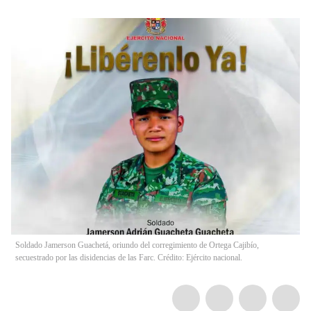
Soldado Jamerson Guachetá, oriundo del corregimiento de Ortega Cajibío,
secuestrado por las disidencias de las Farc. Crédito: Ejército nacional.