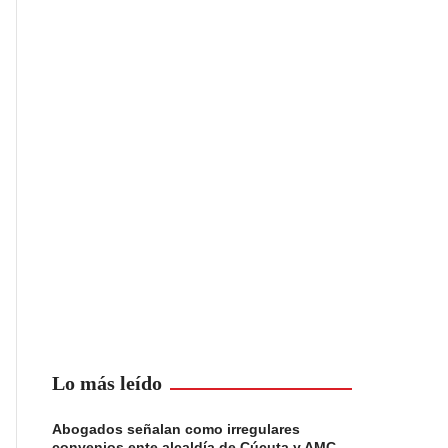
Lo más leído
Abogados señalan como irregulares
convenios ente alcaldía de Cúcuta y AMC