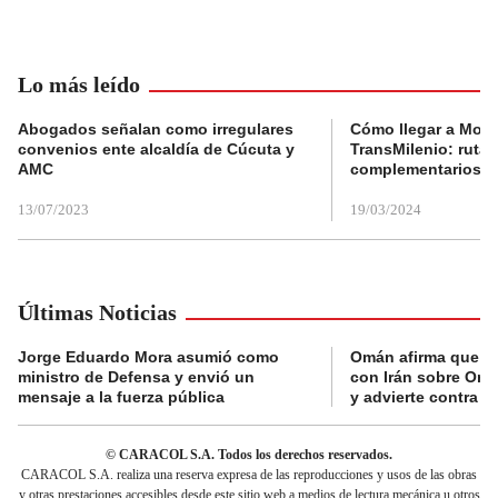
Lo más leído
Abogados señalan como irregulares
Cómo llegar a Mons
convenios ente alcaldía de Cúcuta y
TransMilenio: rutas
AMC
complementarios
13/07/2023
19/03/2024
Últimas Noticias
Jorge Eduardo Mora asumió como
Omán afirma que n
ministro de Defensa y envió un
con Irán sobre Orm
mensaje a la fuerza pública
y advierte contra a
© CARACOL S.A. Todos los derechos reservados.
CARACOL S.A. realiza una reserva expresa de las reproducciones y usos de las obras
y otras prestaciones accesibles desde este sitio web a medios de lectura mecánica u otros