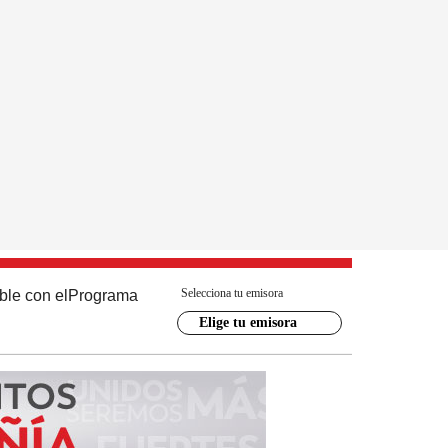
Selecciona tu emisora
ble con el
Programa
Elige tu emisora