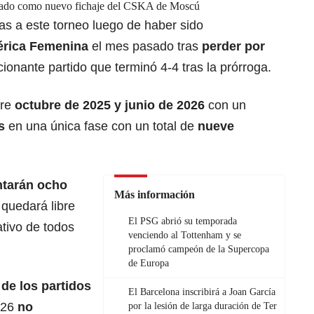
iado como nuevo fichaje del CSKA de Moscú
das a este torneo luego de haber sido
rica Femenina
el mes pasado tras
perder por
onante partido que terminó 4-4 tras la prórroga.
tre
octubre de 2025 y junio de 2026
con un
s
en una única fase con un total de
nueve
ntarán
ocho
Más información
 quedará libre
El PSG abrió su temporada
ativo de todos
venciendo al Tottenham y se
proclamó campeón de la Supercopa
de Europa
 de los partidos
El Barcelona inscribirá a Joan García
026
no
por la lesión de larga duración de Ter