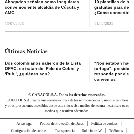
Abogados señalan como irregulares
10 plantillas de hoj
convenios ente alcaldía de Cúcuta y
gratuitas para des
AMC
¿Cómo convertirla
13/07/2023
11/02/2025
Últimas Noticias
Dos colombianos salieron de la Lista
“Nos estaban haci
OFAC: se tratan de ‘Pelo de Cobre’ y
tortuga”: presiden
‘Rubi’, ¿quiénes son?
responde por ejecu
convenios
© CARACOL S.A. Todos los derechos reservados.
CARACOL S.A. realiza una reserva expresa de las reproducciones y usos de las obras
y otras prestaciones accesibles desde este sitio web a medios de lectura mecánica u otros
medios que resulten adecuados.
Aviso legal
Política de Protección de Datos
Política de cookies
Configuración de cookies
Transparencia
Soluciones W
Teléfonos