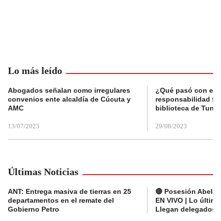
Lo más leído
Abogados señalan como irregulares
¿Qué pasó con el 
convenios ente alcaldía de Cúcuta y
responsabilidad fis
AMC
biblioteca de Tunja
13/07/2023
29/08/2023
Últimas Noticias
ANT: Entrega masiva de tierras en 25
🔴 Posesión Abelard
departamentos en el remate del
EN VIVO | Lo últim
Gobierno Petro
Llegan delegados a