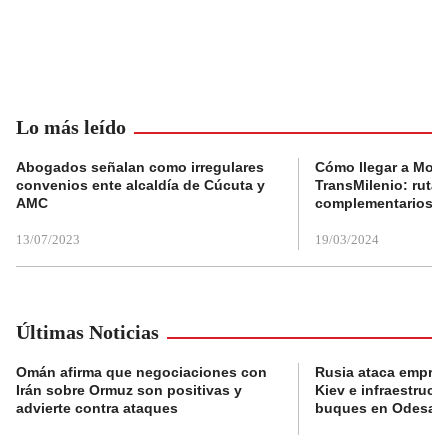
Lo más leído
Abogados señalan como irregulares
Cómo llegar a Mons
convenios ente alcaldía de Cúcuta y
TransMilenio: rutas
AMC
complementarios
13/07/2023
19/03/2024
Últimas Noticias
Omán afirma que negociaciones con
Rusia ataca empres
Irán sobre Ormuz son positivas y
Kiev e infraestructu
advierte contra ataques
buques en Odesa