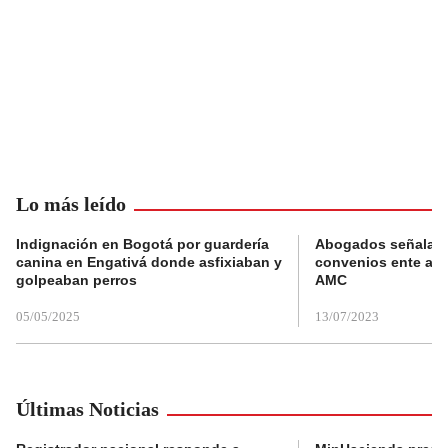
Lo más leído
Indignación en Bogotá por guardería
Abogados señalan 
canina en Engativá donde asfixiaban y
convenios ente alc
golpeaban perros
AMC
05/05/2025
13/07/2023
Últimas Noticias