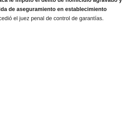
acá le imputó el delito de homicidio agravado y
dida de aseguramiento en establecimiento
ccedió el juez penal de control de garantías.