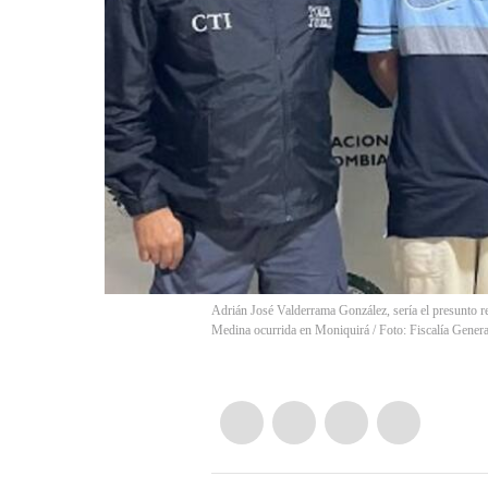
Adrián José Valderrama González, sería el presunto re
Medina ocurrida en Moniquirá / Foto: Fiscalía Genera