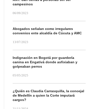
campesinos
06/09/2023
Abogados señalan como irregulares
convenios ente alcaldía de Cúcuta y AMC
13/07/2023
Indignación en Bogotá por guardería
canina en Engativá donde asfixiaban y
golpeaban perros
05/05/2025
¿Quién es Claudia Carrasquilla, la concejal
de Medellín a quien la Corte imputará
cargos?
21/11/2024