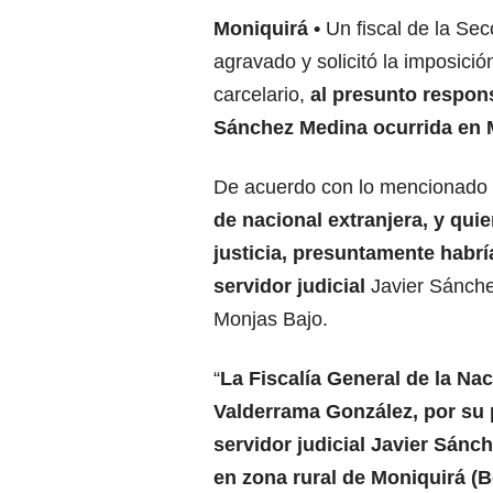
Moniquirá
Un fiscal de la Sec
agravado y solicitó la imposic
carcelario,
al presunto respons
Sánchez Medina ocurrida en M
De acuerdo con lo mencionado p
de nacional extranjera, y qui
justicia, presuntamente habrí
servidor judicial
Javier Sánche
Monjas Bajo.
“
La Fiscalía General de la Nac
Valderrama González, por su 
servidor judicial Javier Sánc
en zona rural de Moniquirá (