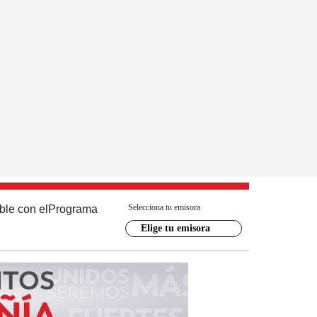
Selecciona tu emisora
ble con el
Programa
Elige tu emisora