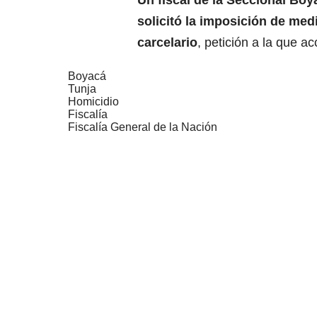
Un fiscal de la Seccional Boy
solicitó la imposición de me
carcelario
, petición a la que a
Boyacá
Tunja
Homicidio
Fiscalía
Fiscalía General de la Nación