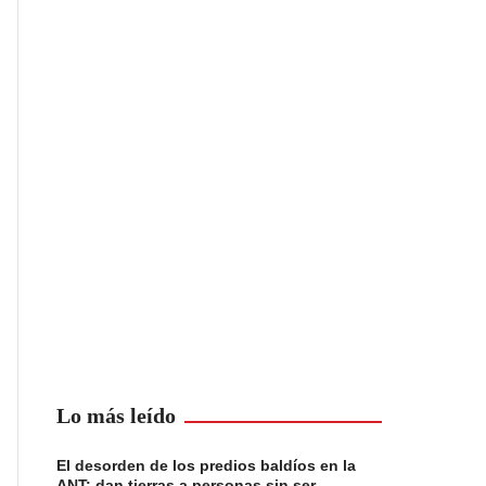
Lo más leído
El desorden de los predios baldíos en la
ANT: dan tierras a personas sin ser