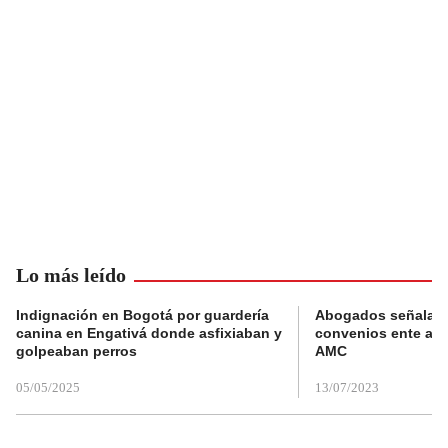
Lo más leído
Indignación en Bogotá por guardería
Abogados señalan 
canina en Engativá donde asfixiaban y
convenios ente alc
golpeaban perros
AMC
05/05/2025
13/07/2023