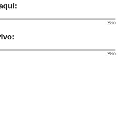
aquí:
25:00
ivo:
25:00