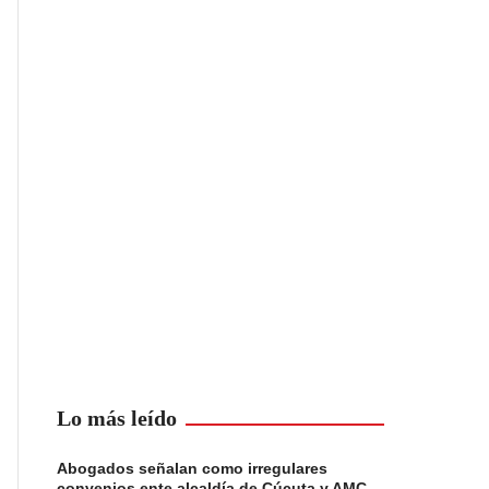
Lo más leído
Abogados señalan como irregulares
convenios ente alcaldía de Cúcuta y AMC