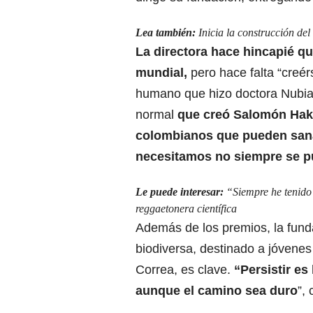
Lea también:
Inicia la construcción d
La directora hace hincapié qu
mundial,
pero hace falta “creér
humano que
hizo doctora Nubia
normal
que creó Salomón Hak
colombianos que pueden sana
necesitamos no siempre se p
Le puede interesar:
“Siempre he tenido 
reggaetonera científica
Además de los premios, la fun
biodiversa
, destinado a jóvenes
Correa, es clave.
“Persistir es 
aunque el camino sea duro
”,