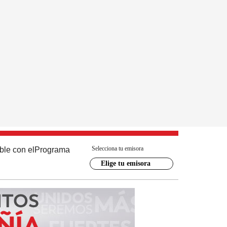
Selecciona tu emisora
ble con el
Programa
Elige tu emisora