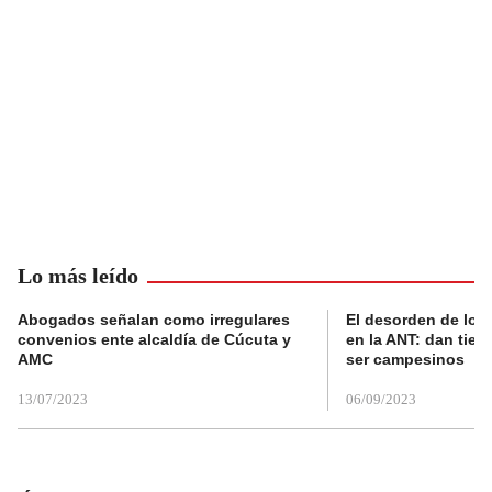
Lo más leído
Abogados señalan como irregulares
El desorden de los
convenios ente alcaldía de Cúcuta y
en la ANT: dan tier
AMC
ser campesinos
13/07/2023
06/09/2023