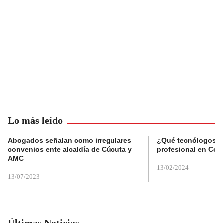
Lo más leído
Abogados señalan como irregulares
¿Qué tecnólogos re
convenios ente alcaldía de Cúcuta y
profesional en Col
AMC
13/02/2024
13/07/2023
Últimas Noticias