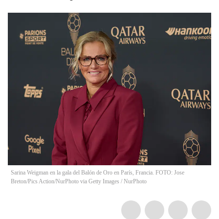
Sarina Weigman en la gala del Balón de Oro en París, Francia. FOTO: Jose
Breton/Pics Action/NurPhoto via Getty Images
/
NurPhoto