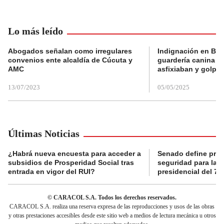
Lo más leído
Abogados señalan como irregulares
Indignación en Bog
convenios ente alcaldía de Cúcuta y
guardería canina e
AMC
asfixiaban y golpe
13/07/2023
05/05/2025
Últimas Noticias
¿Habrá nueva encuesta para acceder a
Senado define prot
subsidios de Prosperidad Social tras
seguridad para la 
entrada en vigor del RUI?
presidencial del 7 
© CARACOL S.A. Todos los derechos reservados.
CARACOL S.A. realiza una reserva expresa de las reproducciones y usos de las obras
y otras prestaciones accesibles desde este sitio web a medios de lectura mecánica u otros