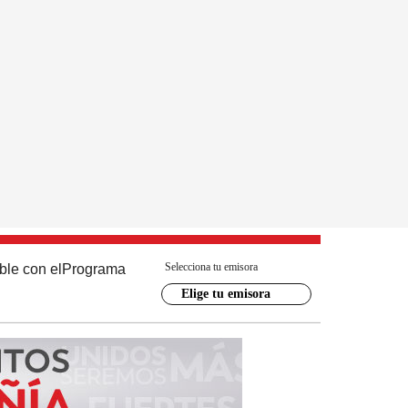
Selecciona tu emisora
ble con el
Programa
Elige tu emisora