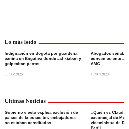
Lo más leído
Indignación en Bogotá por guardería
Abogados señalan 
canina en Engativá donde asfixiaban y
convenios ente alc
golpeaban perros
AMC
05/05/2025
13/07/2023
Últimas Noticias
Gobierno electo explica exclusión de
¿Quién es Claudia C
países de la posesión: embajadores
exconcejal de Mede
no estaban acreditados
viceministra de De
Perfil