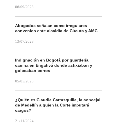
06/09/2023
Abogados señalan como irregulares
convenios ente alcaldía de Cúcuta y AMC
13/07/2023
Indignación en Bogotá por guardería
canina en Engativá donde asfixiaban y
golpeaban perros
05/05/2025
¿Quién es Claudia Carrasquilla, la concejal
de Medellín a quien la Corte imputará
cargos?
21/11/2024