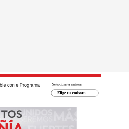
Selecciona tu emisora
ble con el
Programa
Elige tu emisora