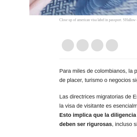
Close up of american visa label in passport. SHallow d
Para miles de colombianos, la p
de placer, turismo o negocios s
Las directrices migratorias de 
la visa de visitante es esencial
Esto implica que la diligencia
deben ser rigurosas
, incluso 