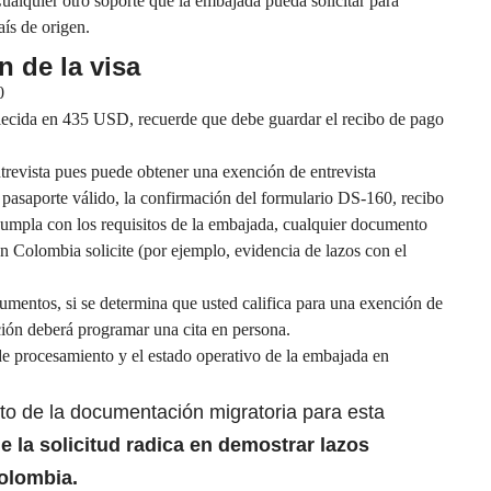
alquier otro soporte que la embajada pueda solicitar para
aís de origen.
n de la visa
0
blecida en 435 USD
, recuerde que debe guardar el recibo de pago
trevista pues puede obtener una exención de entrevista
:
pasaporte válido, la confirmación del formulario DS-160, recibo
 cumpla con los requisitos de la embajada, cualquier documento
n Colombia solicite (por ejemplo, evidencia de lazos con el
umentos, si se determina que usted califica para una exención de
nción deberá programar una cita en persona.
de procesamiento y el estado operativo de la embajada en
to de la documentación migratoria para esta
 la solicitud
radica en demostrar lazos
olombia.