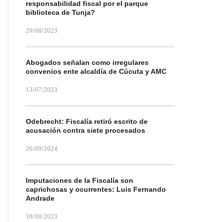
responsabilidad fiscal por el parque
biblioteca de Tunja?
29/08/2023
Abogados señalan como irregulares
convenios ente alcaldía de Cúcuta y AMC
13/07/2023
Odebrecht: Fiscalía retiró escrito de
acusación contra siete procesados
26/09/2024
Imputaciones de la Fiscalía son
caprichosas y ocurrentes: Luis Fernando
Andrade
18/08/2023