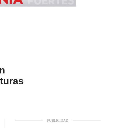
en
turas