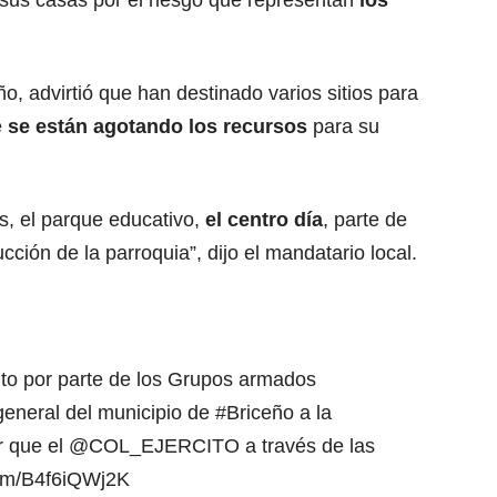
sus casas por el riesgo que representan
los
o, advirtió que han destinado varios sitios para
e
se están agotando los recursos
para su
s, el parque educativo,
el centro día
, parte de
ción de la parroquia”, dijo el mandatario local.
nto por parte de los Grupos armados
general del municipio de
#Briceño
a la
r que el
@COL_EJERCITO
a través de las
.com/B4f6iQWj2K