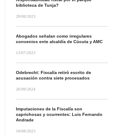
biblioteca de Tunja?
29/08/2023
Abogados señalan como irregulares
convenios ente alcaldía de Cúcuta y AMC
13/07/2023
Odebrecht: Fiscalía retiró escrito de
acusación contra siete procesados
26/09/2024
Imputaciones de la Fiscalía son
caprichosas y ocurrentes: Luis Fernando
Andrade
18/08/2023