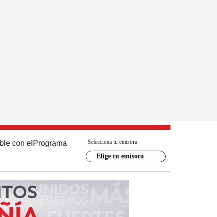
Selecciona tu emisora
ble con el
Programa
Elige tu emisora