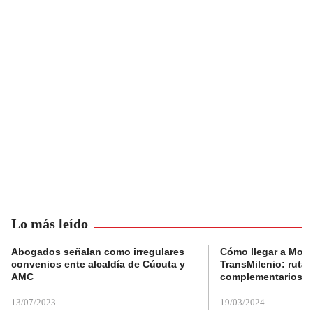
Lo más leído
Abogados señalan como irregulares
Cómo llegar a Mons
convenios ente alcaldía de Cúcuta y
TransMilenio: rutas
AMC
complementarios
13/07/2023
19/03/2024