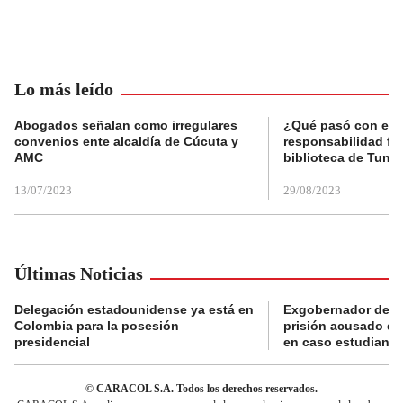
Lo más leído
Abogados señalan como irregulares
¿Qué pasó con el 
convenios ente alcaldía de Cúcuta y
responsabilidad fis
AMC
biblioteca de Tunja
13/07/2023
29/08/2023
Últimas Noticias
Delegación estadounidense ya está en
Exgobernador de Gu
Colombia para la posesión
prisión acusado de
presidencial
en caso estudiante
© CARACOL S.A. Todos los derechos reservados.