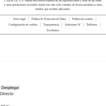
CARACOL S.A. realiza una reserva expresa de las reproducciones y usos de las obras
y otras prestaciones accesibles desde este sitio web a medios de lectura mecánica u otros
medios que resulten adecuados.
Aviso legal
Política de Protección de Datos
Política de cookies
Configuración de cookies
Transparencia
Soluciones W
Teléfonos
Escríbanos
Desplegar
Directo