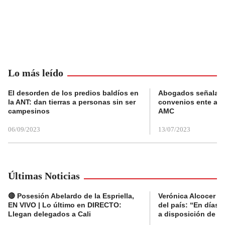
Lo más leído
El desorden de los predios baldíos en
Abogados señalan 
la ANT: dan tierras a personas sin ser
convenios ente alc
campesinos
AMC
06/09/2023
13/07/2023
Últimas Noticias
🔴 Posesión Abelardo de la Espriella,
Verónica Alcocer a
EN VIVO | Lo último en DIRECTO:
del país: “En días 
Llegan delegados a Cali
a disposición de la 