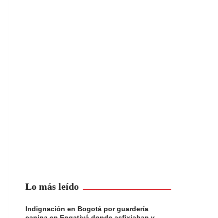
Lo más leído
Indignación en Bogotá por guardería
canina en Engativá donde asfixiaban y