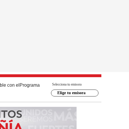
Selecciona tu emisora
ble con el
Programa
Elige tu emisora