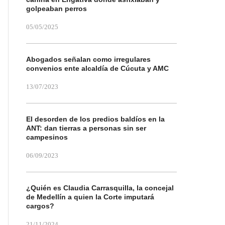
golpeaban perros
05/05/2025
Abogados señalan como irregulares
convenios ente alcaldía de Cúcuta y AMC
13/07/2023
El desorden de los predios baldíos en la
ANT: dan tierras a personas sin ser
campesinos
06/09/2023
¿Quién es Claudia Carrasquilla, la concejal
de Medellín a quien la Corte imputará
cargos?
21/11/2024