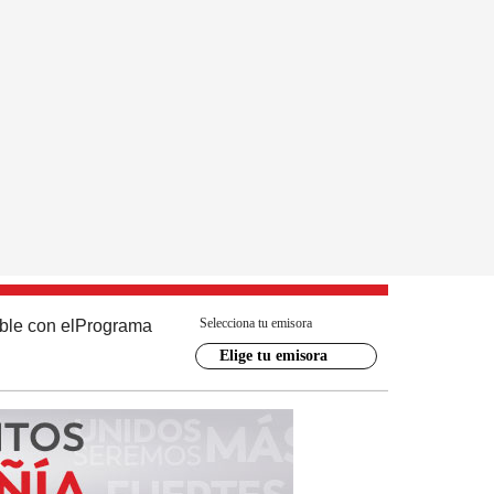
Selecciona tu emisora
ble con el
Programa
Elige tu emisora