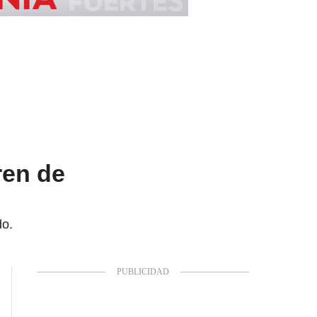
ren de
do.