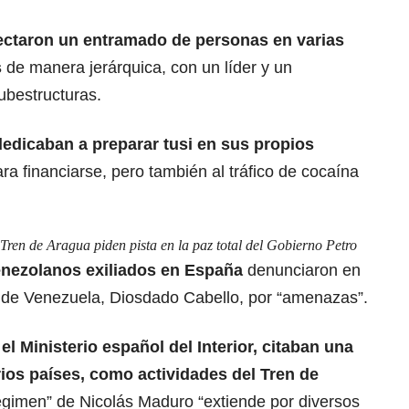
ectaron un
entramado de personas
en varias
s
de manera jerárquica, con un líder y un
ubestructuras.
dedicaban a preparar tusi en sus propios
para financiarse, pero también al tráfico de cocaína
Tren de Aragua piden pista en la paz total del Gobierno Petro
enezolanos
exiliados en España
denunciaron en
ior de Venezuela, Diosdado Cabello, por “amenazas”.
n
el Ministerio español del Interior, citaban una
ios países, como actividades del Tren de
“régimen” de Nicolás Maduro “extiende por diversos