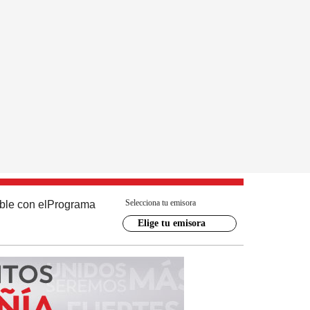
Selecciona tu emisora
ble con el
Programa
Elige tu emisora