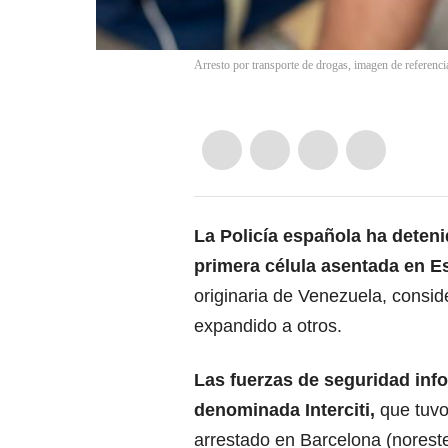
Arresto por transporte de drogas, imagen de referenci
La Policía española ha deten
primera célula asentada en
E
originaria de Venezuela, consid
expandido a otros.
Las fuerzas de seguridad info
denominada Interciti,
que tuvo
arrestado en Barcelona (noreste