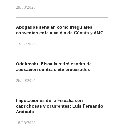
29/08/2023
Abogados señalan como irregulares
convenios ente alcaldía de Cúcuta y AMC
13/07/2023
Odebrecht: Fiscalía retiró escrito de
acusación contra siete procesados
26/09/2024
Imputaciones de la Fiscalía son
caprichosas y ocurrentes: Luis Fernando
Andrade
18/08/2023