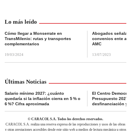
Lo más leído
Cómo llegar a Monserrate en
Abogados señalan 
TransMilenio: rutas y transportes
convenios ente alc
complementarios
AMC
19/03/2024
13/07/2023
Últimas Noticias
Salario mínimo 2027: ¿cuánto
El Centro Democrát
quedaría si la inflación cierra en 5 % o
Presupuesto 2027 p
6 %? Cifra aproximada
desfinanciación y 
© CARACOL S.A. Todos los derechos reservados.
CARACOL S.A. realiza una reserva expresa de las reproducciones y usos de las obras
y otras prestaciones accesibles desde este sitio web a medios de lectura mecánica u otros