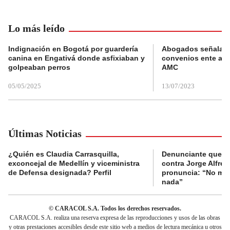
Lo más leído
Indignación en Bogotá por guardería
Abogados señalan 
canina en Engativá donde asfixiaban y
convenios ente alc
golpeaban perros
AMC
05/05/2025
13/07/2023
Últimas Noticias
¿Quién es Claudia Carrasquilla,
Denunciante que s
exconcejal de Medellín y viceministra
contra Jorge Alfred
de Defensa designada? Perfil
pronuncia: “No me 
nada”
© CARACOL S.A. Todos los derechos reservados.
CARACOL S.A. realiza una reserva expresa de las reproducciones y usos de las obras
y otras prestaciones accesibles desde este sitio web a medios de lectura mecánica u otros