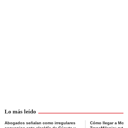
Lo más leído
Abogados señalan como irregulares
Cómo llegar a Mons
convenios ente alcaldía de Cúcuta y
TransMilenio: rutas