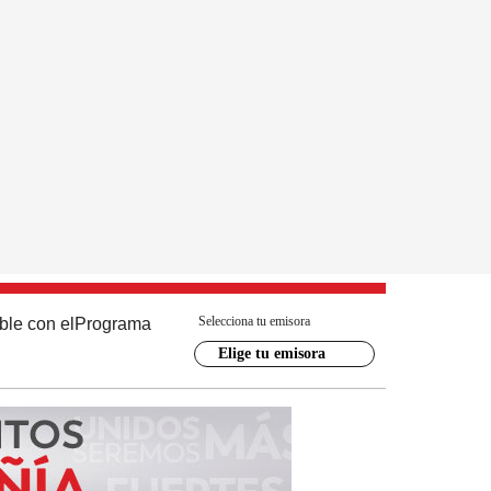
Selecciona tu emisora
ble con el
Programa
Elige tu emisora