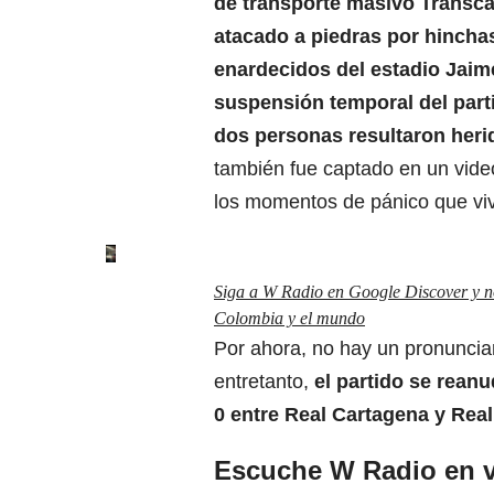
de transporte masivo
Transc
atacado a piedras por hincha
enardecidos del estadio Jaim
suspensión temporal del parti
dos personas resultaron heri
también fue captado en un vid
los momentos de pánico que viv
Siga a W Radio en Google Discover y no 
Colombia y el mundo
Por ahora, no hay un pronunciam
entretanto,
el partido se rean
0 entre
Real Cartagena
y Rea
Escuche W Radio en v