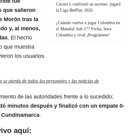
aribe
fue
Cúcuta y confirmó su ascenso: jugará
s que salieron
la Liga BetPlay 2026
e Morón tras la
¿Cuándo vuelve a jugar Colombia en
do y, al menos,
el Mundial Sub 17? Fecha, hora
Colombia y rival ¡Prográmese!
das
. El hecho
eo que muestra
ieron los usuarios.
se pierda de todos los personajes y las noticias de
iento de las autoridades frente a lo sucedido;
udó minutos después y finalizó con un empate 0-
l Cundinamarca
.
ivo aquí: