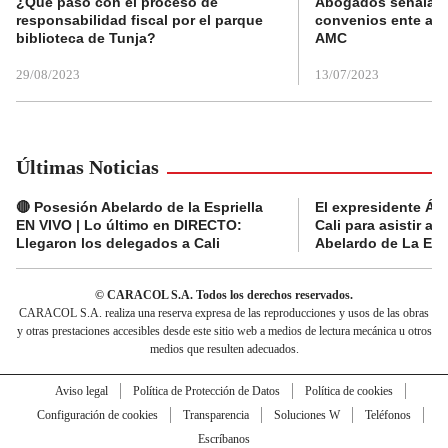
¿Qué pasó con el proceso de
Abogados señalan 
responsabilidad fiscal por el parque
convenios ente alc
biblioteca de Tunja?
AMC
29/08/2023
13/07/2023
Últimas Noticias
🔴 Posesión Abelardo de la Espriella
El expresidente Álv
EN VIVO | Lo último en DIRECTO:
Cali para asistir a 
Llegaron los delegados a Cali
Abelardo de La Espr
© CARACOL S.A. Todos los derechos reservados.
CARACOL S.A. realiza una reserva expresa de las reproducciones y usos de las obras
y otras prestaciones accesibles desde este sitio web a medios de lectura mecánica u otros
medios que resulten adecuados.
Aviso legal
Política de Protección de Datos
Política de cookies
Configuración de cookies
Transparencia
Soluciones W
Teléfonos
Escríbanos