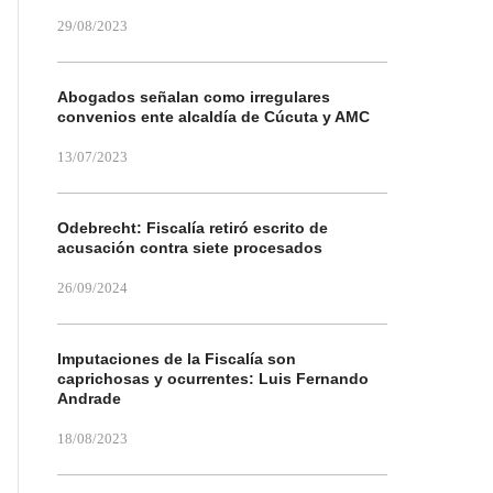
29/08/2023
Abogados señalan como irregulares
convenios ente alcaldía de Cúcuta y AMC
13/07/2023
Odebrecht: Fiscalía retiró escrito de
acusación contra siete procesados
26/09/2024
Imputaciones de la Fiscalía son
caprichosas y ocurrentes: Luis Fernando
Andrade
18/08/2023