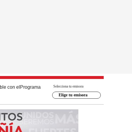
Selecciona tu emisora
ble con el
Programa
Elige tu emisora