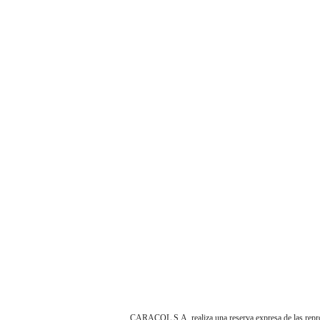
CARACOL S.A. realiza una reserva expresa de las reprodu