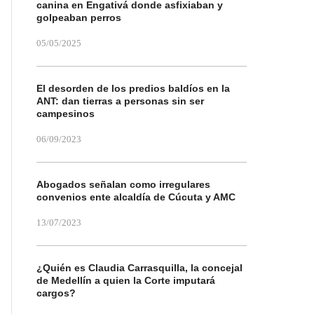
canina en Engativá donde asfixiaban y
golpeaban perros
05/05/2025
El desorden de los predios baldíos en la
ANT: dan tierras a personas sin ser
campesinos
06/09/2023
Abogados señalan como irregulares
convenios ente alcaldía de Cúcuta y AMC
13/07/2023
¿Quién es Claudia Carrasquilla, la concejal
de Medellín a quien la Corte imputará
cargos?