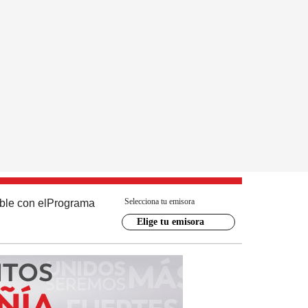
Selecciona tu emisora
ble con el
Programa
Elige tu emisora