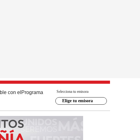
Selecciona tu emisora
ble con el
Programa
Elige tu emisora