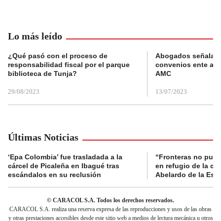
Lo más leído
¿Qué pasó con el proceso de
Abogados señalan 
responsabilidad fiscal por el parque
convenios ente alc
biblioteca de Tunja?
AMC
29/08/2023
13/07/2023
Últimas Noticias
‘Epa Colombia’ fue trasladada a la
“Fronteras no pued
cárcel de Picaleña en Ibagué tras
en refugio de la co
escándalos en su reclusión
Abelardo de la Espr
© CARACOL S.A. Todos los derechos reservados.
CARACOL S.A. realiza una reserva expresa de las reproducciones y usos de las obras
y otras prestaciones accesibles desde este sitio web a medios de lectura mecánica u otros