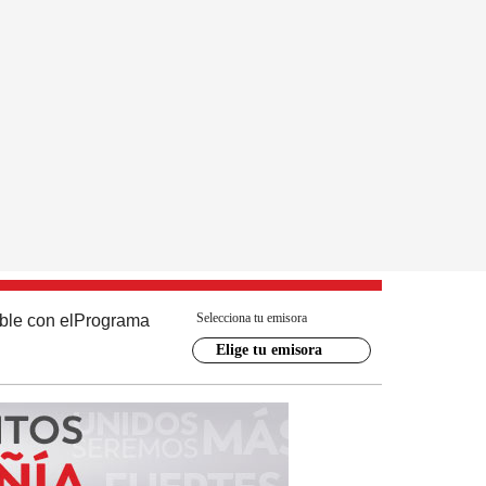
Selecciona tu emisora
ble con el
Programa
Elige tu emisora