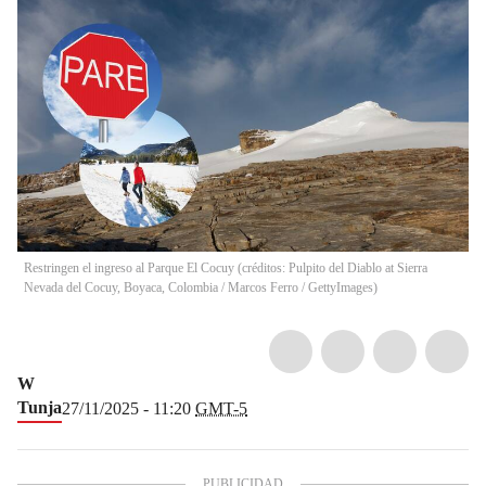
Restringen el ingreso al Parque El Cocuy (créditos: Pulpito del Diablo at Sierra
Nevada del Cocuy, Boyaca, Colombia / Marcos Ferro / GettyImages)
W
Tunja
27/11/2025 - 11:20
GMT-5