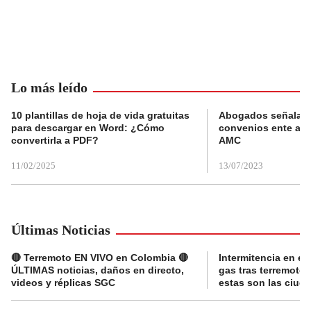
Lo más leído
10 plantillas de hoja de vida gratuitas
Abogados señalan 
para descargar en Word: ¿Cómo
convenios ente alc
convertirla a PDF?
AMC
11/02/2025
13/07/2023
Últimas Noticias
🔴 Terremoto EN VIVO en Colombia 🔴
Intermitencia en el
ÚLTIMAS noticias, daños en directo,
gas tras terremoto
videos y réplicas SGC
estas son las ciud