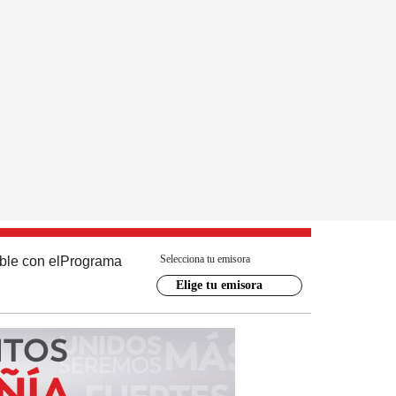
Selecciona tu emisora
ble con el
Programa
Elige tu emisora