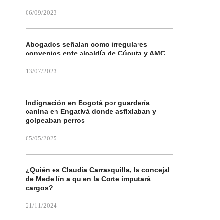
06/09/2023
Abogados señalan como irregulares
convenios ente alcaldía de Cúcuta y AMC
13/07/2023
Indignación en Bogotá por guardería
canina en Engativá donde asfixiaban y
golpeaban perros
05/05/2025
¿Quién es Claudia Carrasquilla, la concejal
de Medellín a quien la Corte imputará
cargos?
21/11/2024