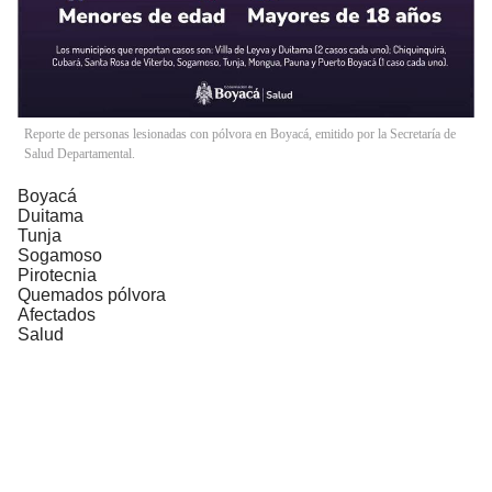
Reporte de personas lesionadas con pólvora en Boyacá, emitido por la Secretaría de
Salud Departamental.
Boyacá
Duitama
Tunja
Sogamoso
Pirotecnia
Quemados pólvora
Afectados
Salud