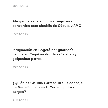
06/09/2023
Abogados señalan como irregulares
convenios ente alcaldía de Cúcuta y AMC
13/07/2023
Indignación en Bogotá por guardería
canina en Engativá donde asfixiaban y
golpeaban perros
05/05/2025
¿Quién es Claudia Carrasquilla, la concejal
de Medellín a quien la Corte imputará
cargos?
21/11/2024