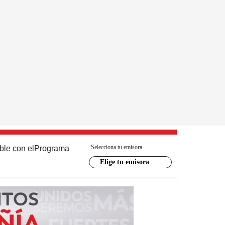
Selecciona tu emisora
ble con el
Programa
Elige tu emisora