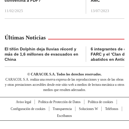
convertirla a PDF?
AMC
11/02/2025
13/07/2023
Últimas Noticias
El tifón Dolphin deja lluvias récord y
6 integrantes de di
más de 1,6 millones de evacuados en
FARC y el ‘Clan del
China
abatidos en Antioq
© CARACOL S.A. Todos los derechos reservados.
CARACOL S.A. realiza una reserva expresa de las reproducciones y usos de las obras
y otras prestaciones accesibles desde este sitio web a medios de lectura mecánica u otros
medios que resulten adecuados.
Aviso legal
Política de Protección de Datos
Política de cookies
Configuración de cookies
Transparencia
Soluciones W
Teléfonos
Escríbanos