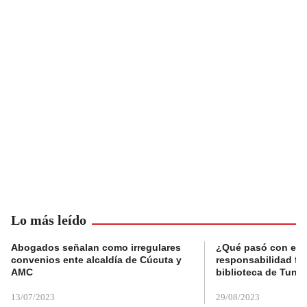
Lo más leído
Abogados señalan como irregulares
¿Qué pasó con el 
convenios ente alcaldía de Cúcuta y
responsabilidad fis
AMC
biblioteca de Tunja
13/07/2023
29/08/2023