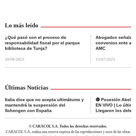
Lo más leído
¿Qué pasó con el proceso de
Abogados señalan 
responsabilidad fiscal por el parque
convenios ente alc
biblioteca de Tunja?
AMC
29/08/2023
13/07/2023
Últimas Noticias
Italia dice que no acepta ultimátums y
🔴 Posesión Abelard
mantendrá la suspensión del
EN VIVO | Lo últim
Schengen con España
Llegaron los deleg
© CARACOL S.A. Todos los derechos reservados.
CARACOL S.A. realiza una reserva expresa de las reproducciones y usos de las obras