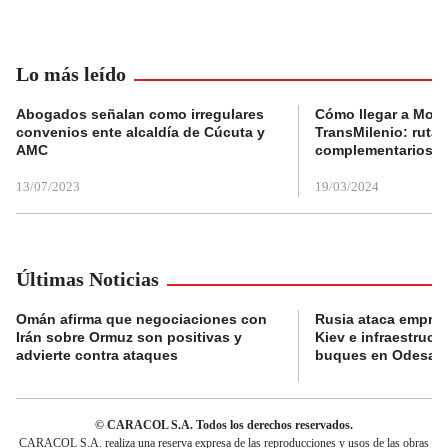
Lo más leído
Abogados señalan como irregulares
Cómo llegar a Mons
convenios ente alcaldía de Cúcuta y
TransMilenio: rutas
AMC
complementarios
13/07/2023
19/03/2024
Últimas Noticias
Omán afirma que negociaciones con
Rusia ataca empres
Irán sobre Ormuz son positivas y
Kiev e infraestructu
advierte contra ataques
buques en Odesa
© CARACOL S.A. Todos los derechos reservados.
CARACOL S.A. realiza una reserva expresa de las reproducciones y usos de las obras