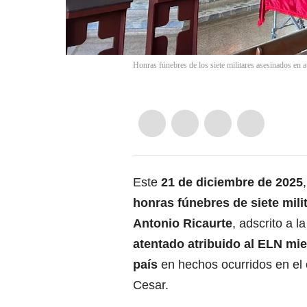
Honras fúnebres de los siete militares asesinados en 
Este
21 de diciembre de 2025
honras fúnebres de siete milit
Antonio Ricaurte
, adscrito a 
atentado atribuido al ELN mie
país
en hechos ocurridos en el c
Cesar.