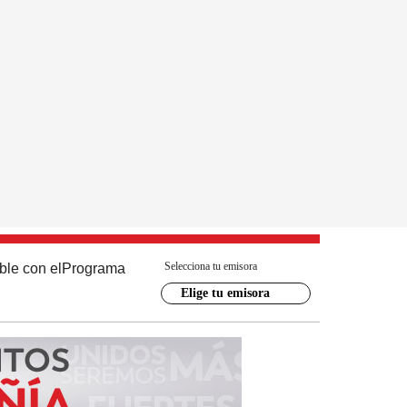
Selecciona tu emisora
ble con el
Programa
Elige tu emisora