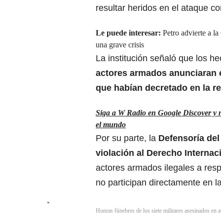
resultar heridos en el ataque c
Le puede interesar:
Petro advierte a l
una grave crisis
La institución señaló que los 
actores armados anunciaran e
que habían decretado en la r
Siga a W Radio en Google Discover y no
el mundo
Por su parte, la
Defensoría del
violación al Derecho Internac
actores armados ilegales a resp
no participan directamente en la
Honras fúnebres de los siete militares asesinados en 