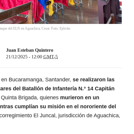
ataque del ELN en Aguachica, Cesar. Foto: Ejército
Juan Esteban Quintero
21/12/2025 - 12:00
GMT-5
, en Bucaramanga, Santander,
se realizaron las
ares del Batallón de Infantería N.° 14 Capitán
la Quinta Brigada, quienes
murieron en un
ntras cumplían su misión en el nororiente del
orregimiento El Juncal, jurisdicción de Aguachica,