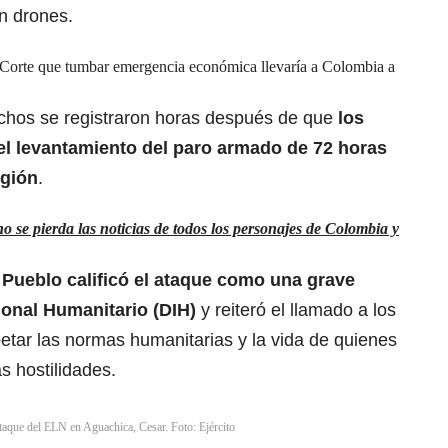
on drones.
a Corte que tumbar emergencia económica llevaría a Colombia a
hechos se registraron horas después de que
los
l levantamiento del paro armado de 72 horas
egión
.
 se pierda las noticias de todos los personajes de Colombia y
 Pueblo calificó el ataque como una grave
ional Humanitario (DIH)
y reiteró el llamado a los
etar las normas humanitarias y la vida de quienes
s hostilidades.
ataque del ELN en Aguachica, Cesar. Foto: Ejército