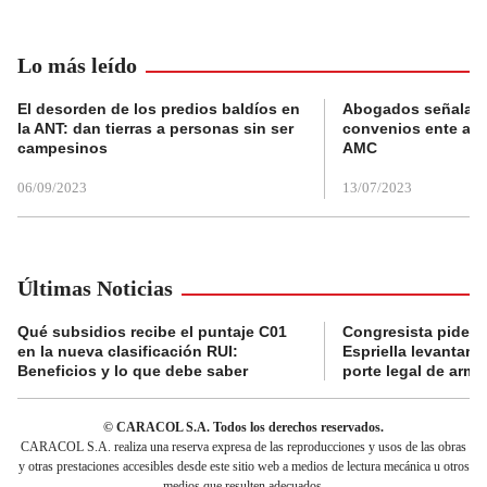
Lo más leído
El desorden de los predios baldíos en
Abogados señalan 
la ANT: dan tierras a personas sin ser
convenios ente alc
campesinos
AMC
06/09/2023
13/07/2023
Últimas Noticias
Qué subsidios recibe el puntaje C01
Congresista pide a
en la nueva clasificación RUI:
Espriella levantar la
Beneficios y lo que debe saber
porte legal de arma
© CARACOL S.A. Todos los derechos reservados.
CARACOL S.A. realiza una reserva expresa de las reproducciones y usos de las obras
y otras prestaciones accesibles desde este sitio web a medios de lectura mecánica u otros
medios que resulten adecuados.