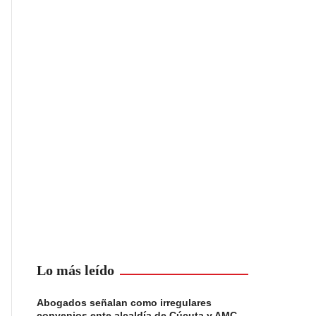
Lo más leído
Abogados señalan como irregulares
convenios ente alcaldía de Cúcuta y AMC