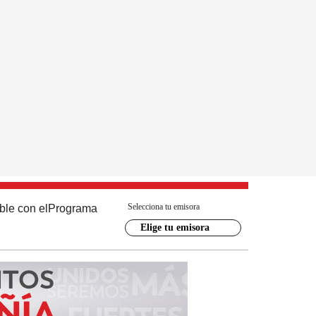
Selecciona tu emisora
ble con el
Programa
Elige tu emisora