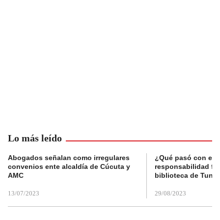
Lo más leído
Abogados señalan como irregulares
¿Qué pasó con el 
convenios ente alcaldía de Cúcuta y
responsabilidad fis
AMC
biblioteca de Tunja
13/07/2023
29/08/2023