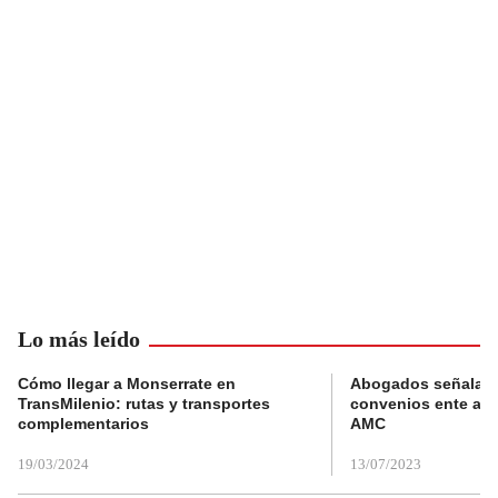
Lo más leído
Cómo llegar a Monserrate en
Abogados señalan 
TransMilenio: rutas y transportes
convenios ente alc
complementarios
AMC
19/03/2024
13/07/2023